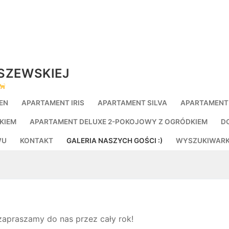
ESZEWSKIEJ
EN
APARTAMENT IRIS
APARTAMENT SILVA
APARTAMENT
KIEM
APARTAMENT DELUXE 2-POKOJOWY Z OGRÓDKIEM
D
WU
KONTAKT
GALERIA NASZYCH GOŚCI :)
WYSZUKIWARK
zapraszamy do nas przez cały rok!