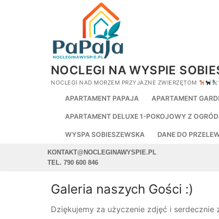
Przejdź
do
treści
NOCLEGI NA WYSPIE SOBI
NOCLEGI NAD MORZEM PRZYJAZNE ZWIERZĘTOM
APARTAMENT PAPAJA
APARTAMENT GARD
APARTAMENT DELUXE 1-POKOJOWY Z OGRÓD
WYSPA SOBIESZEWSKA
DANE DO PRZELE
KONTAKT@NOCLEGINAWYSPIE.PL
TEL. 790 600 846
Galeria naszych Gości :)
Dziękujemy za użyczenie zdjęć i serdecznie 